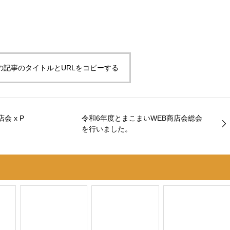
の記事のタイトルとURLをコピーする
 x P
令和6年度とまこまいWEB商店会総会
を行いました。