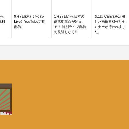
から
9月7日(木)【7-day-
1月27日から日本の
第1回 Canvaを活用
券利
Live】YouTube定期
商店街革命が始ま
した画像素材作りセ
配信。
る！ 特別ライブ配信
ミナーが行われまし
お見逃しなく!!
た。