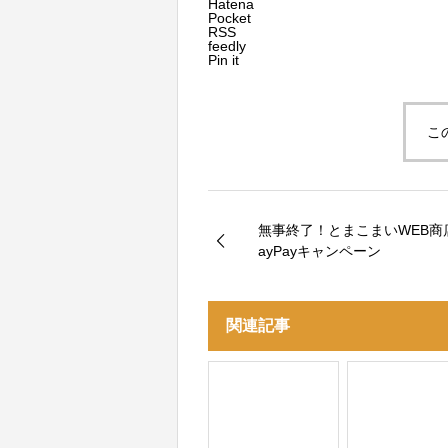
Hatena
Pocket
RSS
feedly
Pin it
こ
無事終了！とまこまいWEB商店会
ayPayキャンペーン
関連記事