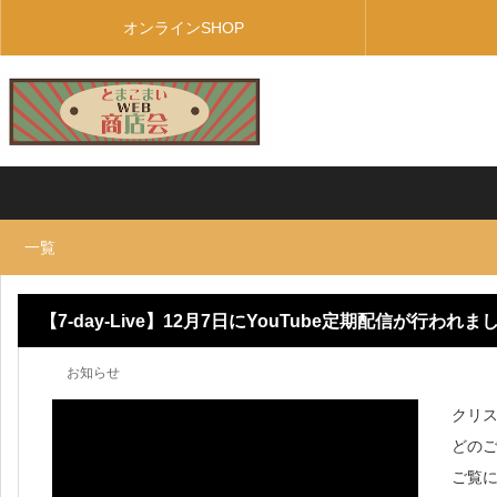
オンラインSHOP
一覧
【7-day-Live】12月7日にYouTube定期配信が行われま
お知らせ
クリ
どの
ご覧にな