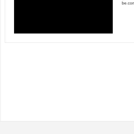
be.co
4aW